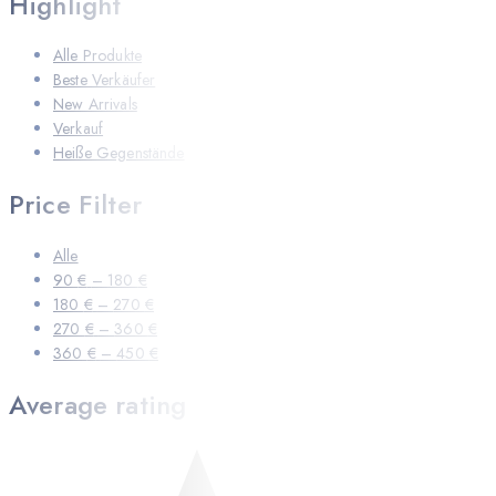
Highlight
Alle Produkte
Beste Verkäufer
New Arrivals
Verkauf
Heiße Gegenstände
Price Filter
Alle
90
€
–
180
€
180
€
–
270
€
270
€
–
360
€
360
€
–
450
€
Average rating