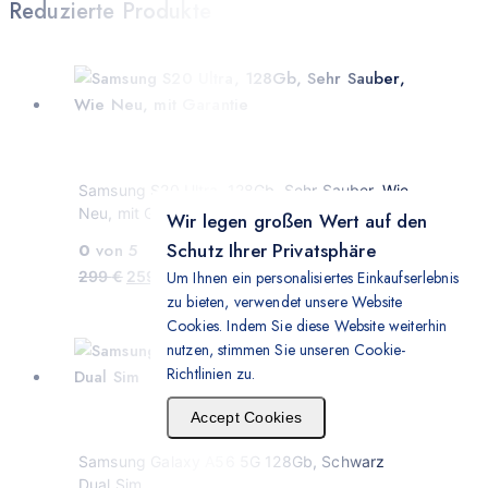
Reduzierte Produkte
Samsung S20 Ultra, 128Gb, Sehr Sauber, Wie
Neu, mit Garantie
Wir legen großen Wert auf den
Schutz Ihrer Privatsphäre
0
von 5
299
€
259
€
Um Ihnen ein personalisiertes Einkaufserlebnis
zu bieten, verwendet unsere Website
Cookies. Indem Sie diese Website weiterhin
nutzen, stimmen Sie unseren Cookie-
Richtlinien zu.
Accept Cookies
Samsung Galaxy A56 5G 128Gb, Schwarz
Dual Sim