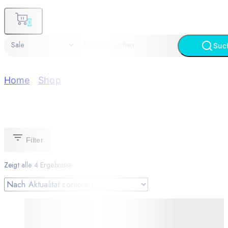
0
Suc
Home
/
Shop
/
Sale
Sale
Filter
Zeigt alle
4
Ergebnisse