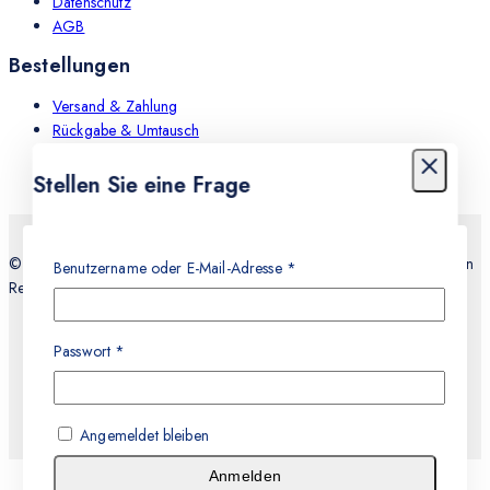
Datenschutz
AGB
Bestellungen
Versand & Zahlung
Rückgabe & Umtausch
Leistungen
Stellen Sie eine Frage
Dein Name
© 2026 Teknocell Handy Reparatur, An und Verkauf Express Service in
Benutzername oder E-Mail-Adresse
*
Recklinghausen
E-mail
Passwort
*
Nachricht
Angemeldet bleiben
Anmelden