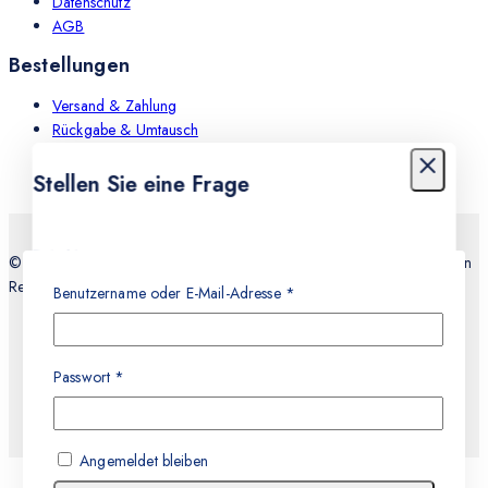
Datenschutz
AGB
Bestellungen
Versand & Zahlung
Rückgabe & Umtausch
Leistungen
Stellen Sie eine Frage
Dein Name
© 2026 Teknocell Handy Reparatur, An und Verkauf Express Service in
Recklinghausen
Benutzername oder E-Mail-Adresse
*
E-mail
Passwort
*
Nachricht
Angemeldet bleiben