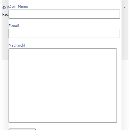
Dein Name
© 2026 Teknocell Handy Reparatur, An und Verkauf Express Service in
Recklinghausen
E-mail
Nachricht