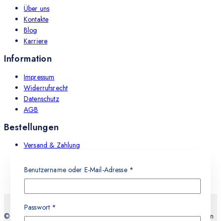
Über uns
Kontakte
Blog
Karriere
Information
Impressum
Widerrufsrecht
Datenschutz
AGB
Bestellungen
Versand & Zahlung
Rückgabe & Umtausch
Leistungen
Benutzername oder E-Mail-Adresse
*
Stellen Sie eine Frage
Passwort
*
Dein Name
© 2026 Teknocell Handy Reparatur, An und Verkauf Express Service in