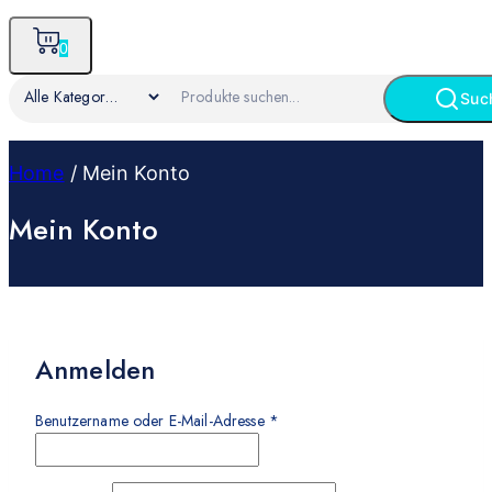
0
Suc
Home
/
Mein Konto
Mein Konto
Anmelden
Benutzername oder E-Mail-Adresse
*