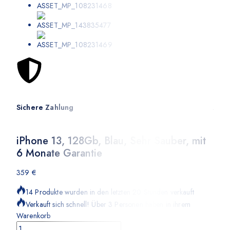
Sichere Zahlung
Ange
iPhone 13, 128Gb, Blau, Sehr Sauber, mit
6 Monate Garantie
359
€
14 Produkte wurden in den letzten 20 Stunden verkauft
Verkauft sich schnell! Über 3 Personen haben in ihrem
Warenkorb