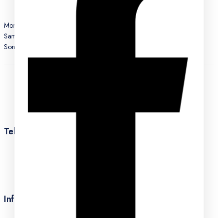
Montag – Freitag : 10:00 - 18:30
Samstag : 10:00 - 16:00
Sonntag : Geschlossen
teknocell.de@gmail.com
Teknocell
Über uns
Kontakte
Blog
Karriere
Information
Impressum