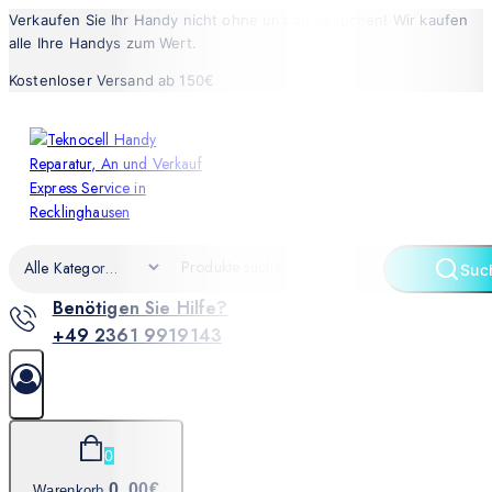
Verkaufen Sie Ihr Handy nicht ohne uns zu besuchen! Wir kaufen
alle Ihre Handys zum Wert.
Kostenloser Versand ab 150€
Suc
Benötigen Sie Hilfe?
+49 2361 9919143
0
0
.00€
Warenkorb