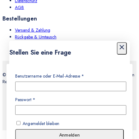
Datenschutz
AGB
Bestellungen
Versand & Zahlung
Rückgabe & Umtausch
Leistungen
Stellen Sie eine Frage
Dein Name
© 2026 Teknocell Handy Reparatur, An und Verkauf Express Service in
Benutzername oder E-Mail-Adresse
*
Recklinghausen
E-mail
Passwort
*
Nachricht
Angemeldet bleiben
Anmelden