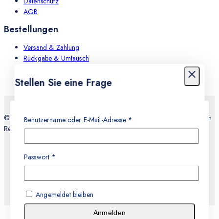
Datenschutz
AGB
Bestellungen
Versand & Zahlung
Rückgabe & Umtausch
Leistungen
Stellen Sie eine Frage
Dein Name
© 2026 Teknocell Handy Reparatur, An und Verkauf Express Service in
Benutzername oder E-Mail-Adresse
*
Recklinghausen
E-mail
Passwort
*
Nachricht
Angemeldet bleiben
Anmelden