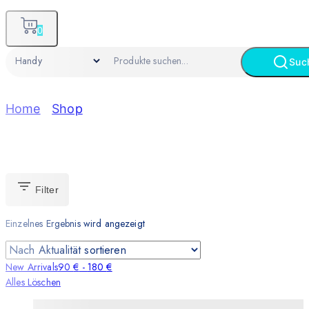
0
Suc
Home
/
Shop
/
Handy
Handy
Filter
Einzelnes Ergebnis wird angezeigt
New Arrivals
90
€
-
180
€
Alles Löschen