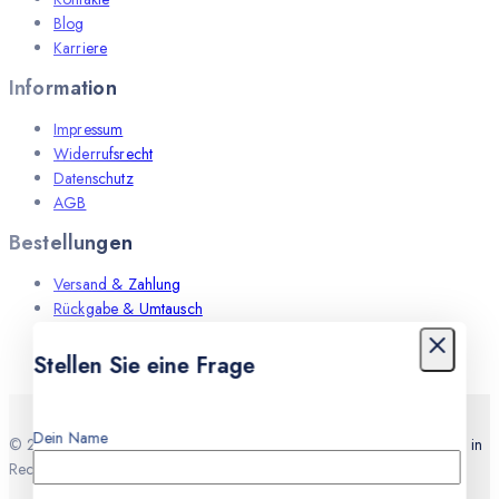
Blog
Karriere
Information
Impressum
Widerrufsrecht
Datenschutz
AGB
Bestellungen
Versand & Zahlung
Rückgabe & Umtausch
Leistungen
Stellen Sie eine Frage
Dein Name
© 2026 Teknocell Handy Reparatur, An und Verkauf Express Service in
Recklinghausen