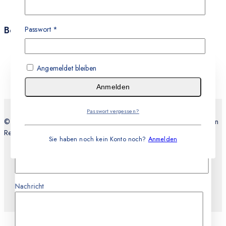
Datenschutz
AGB
Bestellungen
Passwort
*
Versand & Zahlung
Rückgabe & Umtausch
Angemeldet bleiben
Leistungen
Stellen Sie eine Frage
Anmelden
Passwort vergessen?
Dein Name
© 2026 Teknocell Handy Reparatur, An und Verkauf Express Service in
Recklinghausen
Sie haben noch kein Konto noch?
Anmelden
E-mail
Nachricht