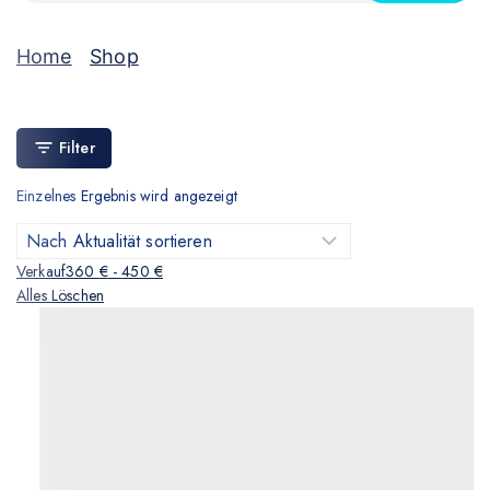
Home
/
Shop
/
Handy
Handy
Filter
Einzelnes Ergebnis wird angezeigt
Verkauf
360
€
-
450
€
Alles Löschen