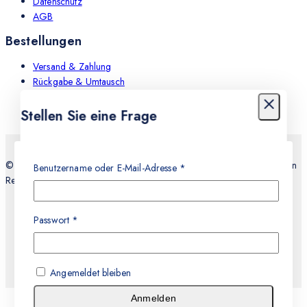
Datenschutz
AGB
Bestellungen
Versand & Zahlung
Rückgabe & Umtausch
Leistungen
Stellen Sie eine Frage
Dein Name
© 2026 Teknocell Handy Reparatur, An und Verkauf Express Service in
Benutzername oder E-Mail-Adresse
*
Recklinghausen
E-mail
Passwort
*
Nachricht
Angemeldet bleiben
Anmelden