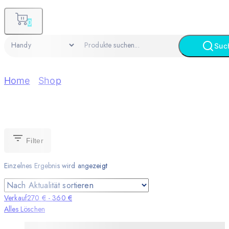
0
Suc
Home
/
Shop
/
Handy
Handy
Filter
Einzelnes Ergebnis wird angezeigt
Verkauf
270
€
-
360
€
Alles Löschen