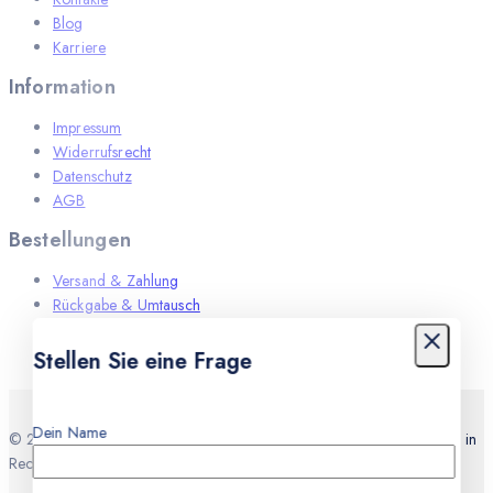
Blog
Karriere
Information
Impressum
Widerrufsrecht
Datenschutz
AGB
Bestellungen
Versand & Zahlung
Rückgabe & Umtausch
Leistungen
Stellen Sie eine Frage
Dein Name
© 2026 Teknocell Handy Reparatur, An und Verkauf Express Service in
Recklinghausen