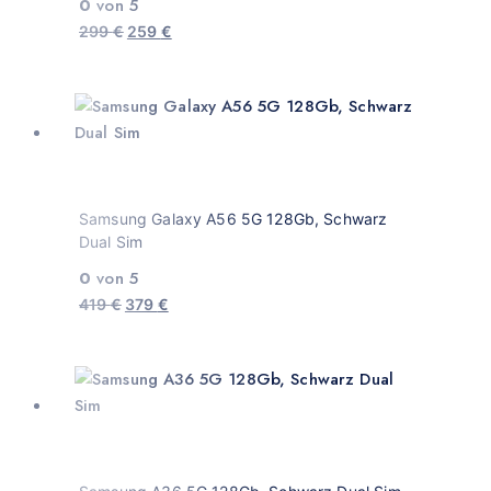
0
von 5
299
€
259
€
Samsung Galaxy A56 5G 128Gb, Schwarz
Dual Sim
0
von 5
419
€
379
€