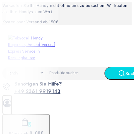
Verkaufen Sie Ihr Handy nicht ohne uns zu besuchen! Wir kaufen
alle Ihre Handys zum Wert.
Kostenloser Versand ab 150€
Suc
Benötigen Sie Hilfe?
+49 2361 9919143
0
0
.00€
Warenkorb