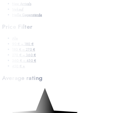
New Arrivals
Verkauf
Heiße Gegenstände
Price Filter
Alle
90
€
–
180
€
180
€
–
270
€
270
€
–
360
€
360
€
–
450
€
450
€
+
Average rating