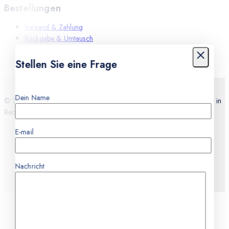
Bestellungen
Versand & Zahlung
Rückgabe & Umtausch
Leistungen
Stellen Sie eine Frage
Dein Name
© 2026 Teknocell Handy Reparatur, An und Verkauf Express Service in
Recklinghausen
E-mail
Nachricht