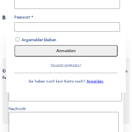
Datenschutz
AGB
Bestellungen
Passwort
*
Versand & Zahlung
Rückgabe & Umtausch
Angemeldet bleiben
Leistungen
Stellen Sie eine Frage
Anmelden
Passwort vergessen?
Dein Name
© 2026 Teknocell Handy Reparatur, An und Verkauf Express Service in
Recklinghausen
Sie haben noch kein Konto noch?
Anmelden
E-mail
Nachricht