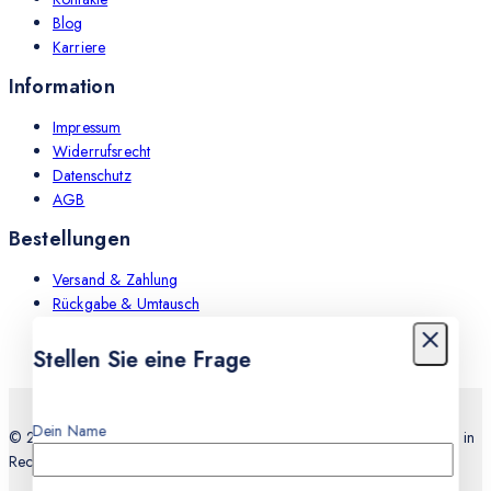
Blog
Karriere
Information
Impressum
Widerrufsrecht
Datenschutz
AGB
Bestellungen
Versand & Zahlung
Rückgabe & Umtausch
Leistungen
Stellen Sie eine Frage
Dein Name
© 2026 Teknocell Handy Reparatur, An und Verkauf Express Service in
Recklinghausen