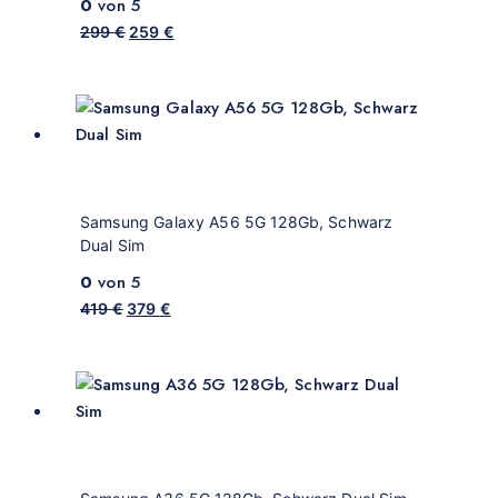
0
von 5
299
€
259
€
Samsung Galaxy A56 5G 128Gb, Schwarz
Dual Sim
0
von 5
419
€
379
€