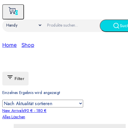
0
Suc
Home
/
Shop
/
Handy
Handy
Filter
Einzelnes Ergebnis wird angezeigt
New Arrivals
90
€
-
180
€
Alles Löschen