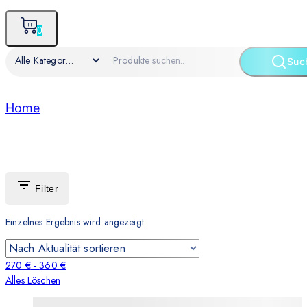
0
Suc
Home
/
Apple
Apple
Filter
Einzelnes Ergebnis wird angezeigt
270
€
-
360
€
Alles Löschen