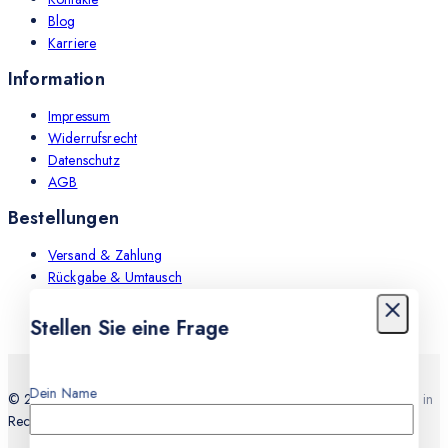
Blog
Karriere
Information
Impressum
Widerrufsrecht
Datenschutz
AGB
Bestellungen
Versand & Zahlung
Rückgabe & Umtausch
Leistungen
Stellen Sie eine Frage
Dein Name
© 2026 Teknocell Handy Reparatur, An und Verkauf Express Service in
Recklinghausen